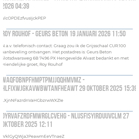
2026 04:39
ulcOPDEzfvusIjckPEP
Roy Rouhof - Geurs Beton 19 januari 2026 11:50
N.a.v. telefonisch contact: Graag zou ik de Grijsschaal CUR:100
aanbeveling ontvangen. Het postadres is: Geurs Beton
Slotsdwarsweg 6B 7496 PX Hengevelde Alvast bedankt en met
vriendelijke groet, Roy Rouhof
WAqfOBNpfHMpTPMJjqqhMvMZ -
hLFIxwjgkAVwBWTanfheawt 29 oktober 2025 15:39
LXjnNFazrdnVaHGbzrwWXZIe
oYrvAfzRDfMWRgLCvEHg - nLuSfisyIrDUuvCLM 27
oktober 2025 12:11
lVklGyQWjaJPeawmEeVTnaeZ