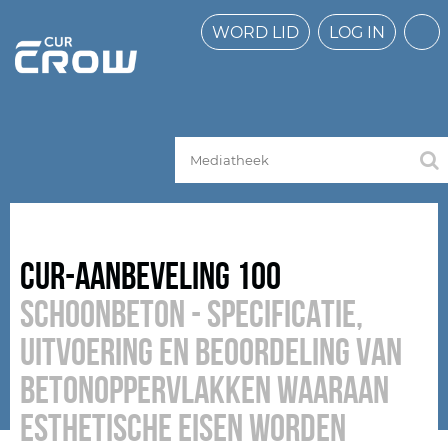
WORD LID
LOG IN
CUR-Aanbeveling 100
Schoonbeton - specificatie,
uitvoering en beoordeling van
betonoppervlakken waaraan
esthetische eisen worden