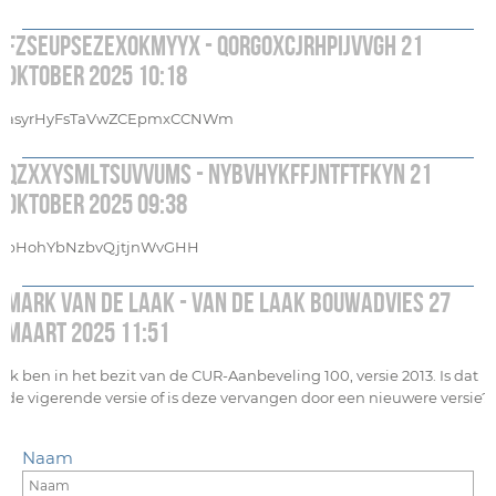
FzSEUPseZeXoKMyYX - qorGOXCJRHPiJVvgh 21
oktober 2025 10:18
asyrHyFsTaVwZCEpmxCCNWm
QzXxySMlTsUVvums - NYbvhYkfFJNtfTFKyN 21
oktober 2025 09:38
pHohYbNzbvQjtjnWvGHH
Mark van de Laak - Van de Laak Bouwadvies 27
maart 2025 11:51
Ik ben in het bezit van de CUR-Aanbeveling 100, versie 2013. Is dat
de vigerende versie of is deze vervangen door een nieuwere versie?
Naam